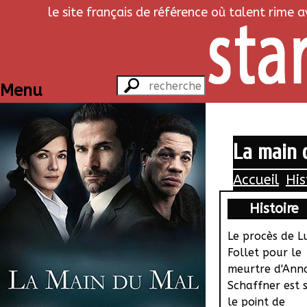
le site français de référence où talent rime 
Menu
La main d
Accueil
His
Histoire
Le procès de L
Follet pour le
meurtre d'Ann
Schaffner est 
le point de