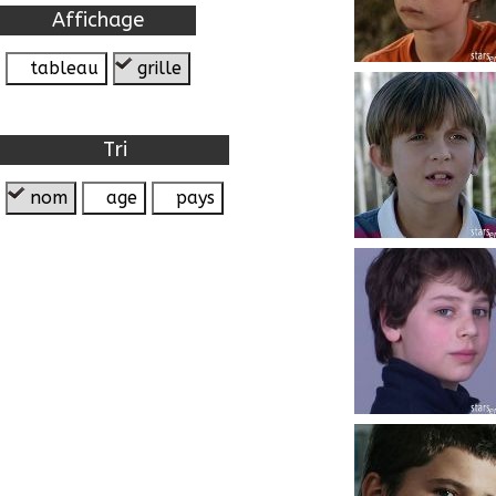
Affichage
tableau
grille
Tri
nom
age
pays