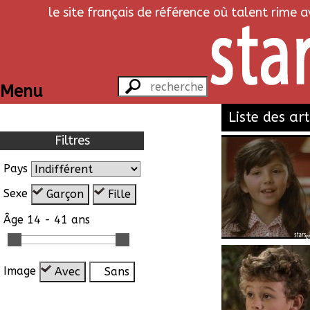
le site français de référence où talent rime 
Menu
Liste des art
Filtres
Pays
Sexe
Garçon
Fille
Âge
14 - 41 ans
Image
Avec
Sans