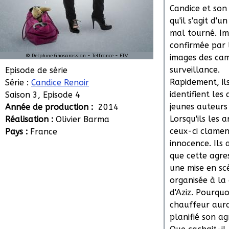
Candice et son
qu'il s'agit d'u
mal tourné. Im
confirmée par 
© Delphine Ghosarossian - Telfrance - FTV
images des ca
surveillance.
Episode de série
Rapidement, il
Série :
Candice Renoir
identifient les
Saison 3, Episode 4
jeunes auteurs
Année de production :
2014
Lorsqu'ils les a
Réalisation :
Olivier Barma
ceux-ci clamen
Pays :
France
innocence. Ils 
que cette agres
une mise en sc
organisée à l
d'Aziz. Pourquo
chauffeur aura
planifié son ag