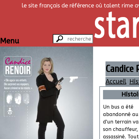
le site français de référence où talent rime 
Menu
Candice R
Accueil
His
Histoi
Un bus a été
abandonné au 
d'un terrain va
son chauffeur,
assassiné. Tout