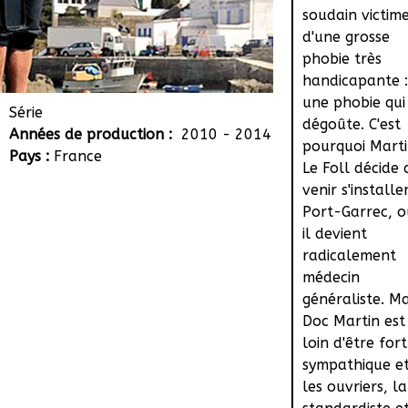
soudain victim
d'une grosse
phobie très
handicapante :
une phobie qui
Série
dégoûte. C'est
Années de production :
2010 - 2014
pourquoi Mart
Pays :
France
Le Foll décide 
venir s'installe
Port-Garrec, o
il devient
radicalement
médecin
généraliste. Ma
Doc Martin est
loin d'être fort
sympathique e
les ouvriers, la