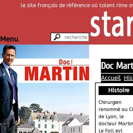
le site français de référence où talent rime 
Menu
Doc Mart
Accueil
His
Histoire
Chirurgien
renommé au C
de Lyon, le
docteur Marti
Le Foll est