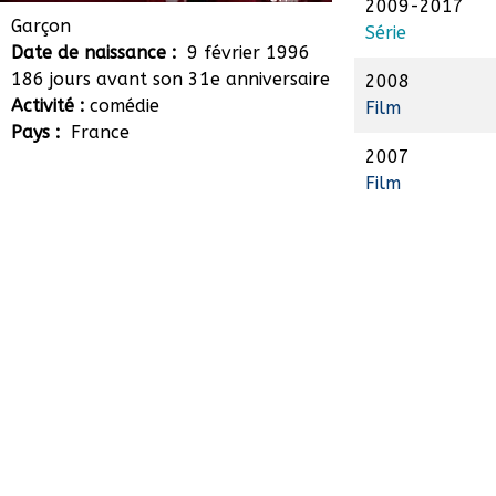
2009-2017
Adrien Hurdubae
Garçon
Série
Date de naissance :
9 février 1996
186 jours avant son 31e anniversaire
2008
Activité :
comédie
Film
Pays :
France
2007
Film