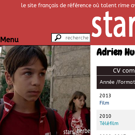
le site français de référence où talent rime 
Menu
Adrien H
CV com
Année /
Format
2013
Film
2010
Téléfilm