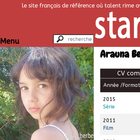
le site français de référence où talent rime 
Menu
Arauna B
CV com
Année /
Format
2015
Série
2011
Film