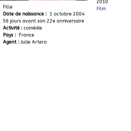
2010
Arauna Bernheim-
Fille
Film
Date de naissance :
1 octobre 2004
Dennery
56 jours avant son 22e anniversaire
Activité :
comédie
Pays :
France
Agent :
Julie Artero