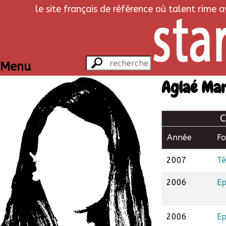
le site français de référence où talent rime 
Menu
Aglaé Mar
C
Année
F
2007
Té
2006
Ep
2006
Ep