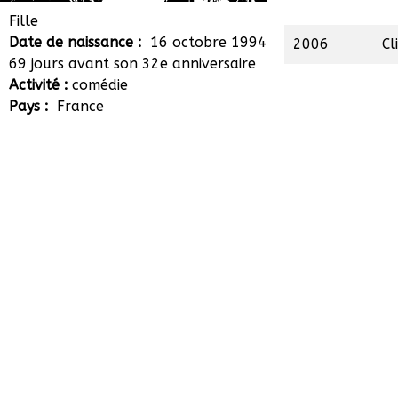
Aglaé Marit
Fille
Date de naissance :
16 octobre 1994
2006
Cl
69 jours avant son 32e anniversaire
Activité :
comédie
Pays :
France