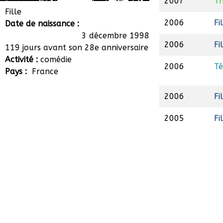
2007
Th
Amélia Jacob
Fille
2006
Fi
Date de naissance :
3 décembre 1998
2006
Fi
119 jours avant son 28e anniversaire
Activité :
comédie
2006
Té
Pays :
France
2006
Fi
2005
Fi