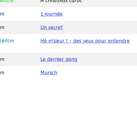
éâtre
A christmas carol
lm
1 journée
lm
Un secret
léfilm
Hé m'sieur ! - des yeux pour entendre
lm
Le dernier gang
lm
Munich