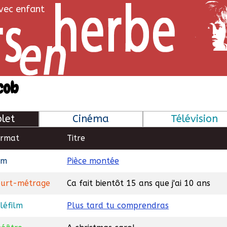
avec enfant
cob
let
Cinéma
Télévision
ormat
Titre
lm
Pièce montée
urt-métrage
Ca fait bientôt 15 ans que j'ai 10 ans
léfilm
Plus tard tu comprendras