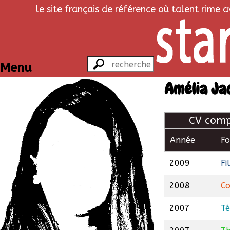
le site français de référence où talent rime 
Menu
Amélia Ja
CV comp
Année
F
2009
Fi
2008
Co
2007
Té