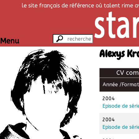
le site français de référence où talent rime 
Menu
Alexys Kr
CV com
Année /
Format
2004
Episode de séri
2004
Episode de séri