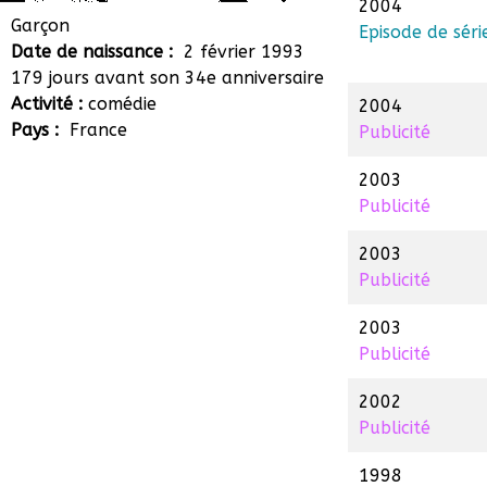
2004
Alexys Krol
Garçon
Episode de séri
Date de naissance :
2 février 1993
179 jours avant son 34e anniversaire
Activité :
comédie
2004
Pays :
France
Publicité
2003
Publicité
2003
Publicité
2003
Publicité
2002
Publicité
1998