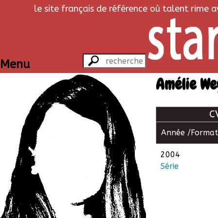
le site français de référence où talent rime 
Menu
Amélie We
C
Année /
Format
2004
Série