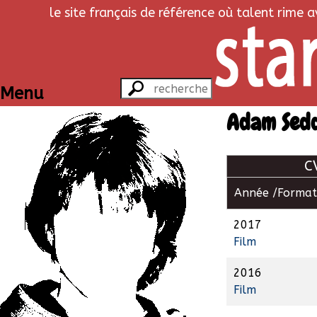
le site français de référence où talent rime 
Menu
Adam Sed
C
Année /
Format
2017
Film
2016
Film